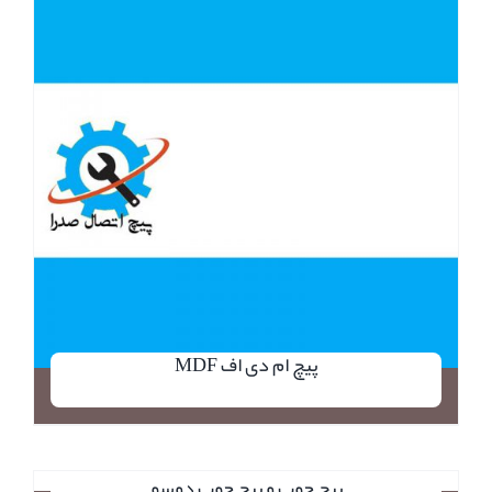
پیچ ام دی اف MDF
جزئیات
پیچ چوب و پیچ چوب دوسو