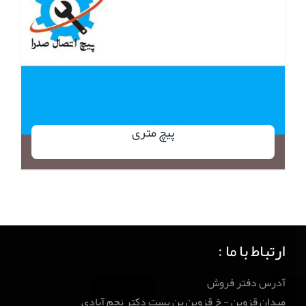
پیچ متری
ارتباط با ما :
آدرس دفتر فروش
میدان قزوین - خ قزوین بن بست دکتر نجم آبادی