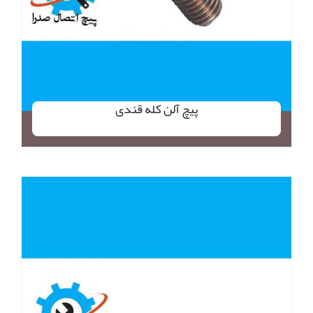
پیچ آلن کله قندی