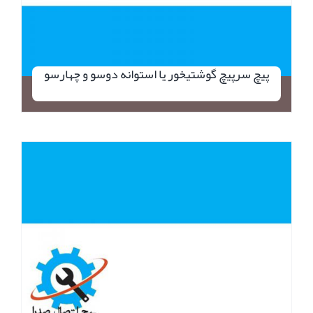
پیچ سرپیچ گوشتیخور یا استوانه دوسو و چهارسو