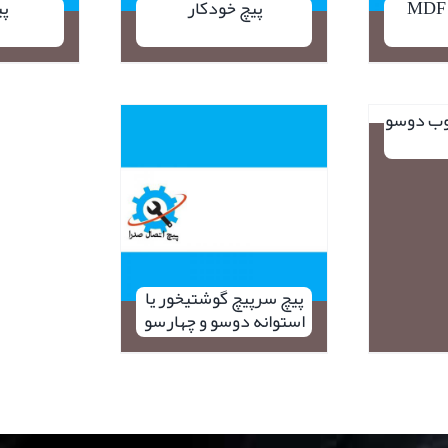
پیچ خودکار
پی
وب دوسو
نمایش سر
پیچ سرپیچ گوشتیخور یا
استوانه دوسو و چهارسو