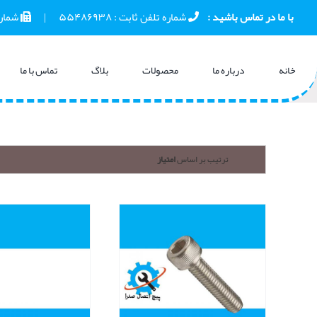
Ski
 با ما در تماس باشید :    
 شماره تلفن ثابت : 
۵۵۴۸۶۹۳۸
      |      
 شمار
t
conten
خانه
درباره ما
محصولات
بلاگ
تماس با ما
ترتیب بر اساس
امتیاز
نمایش سریع