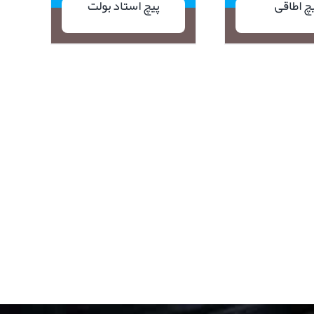
چ اطاقی
پیچ استاد بولت
یع