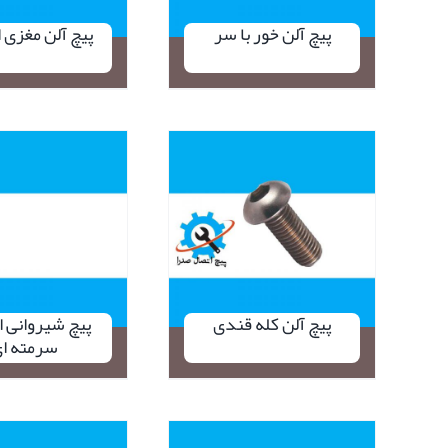
پیچ آلن خور با سر
پیچ آلن مغزی 
نمایش سریع
پیچ آلن کله قندی
پیچ شیروانی 
سرمته ا