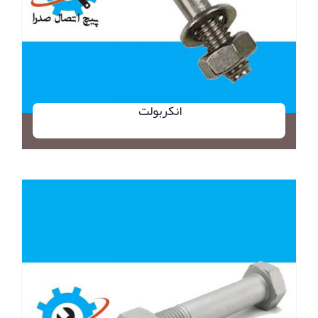
انکربولت