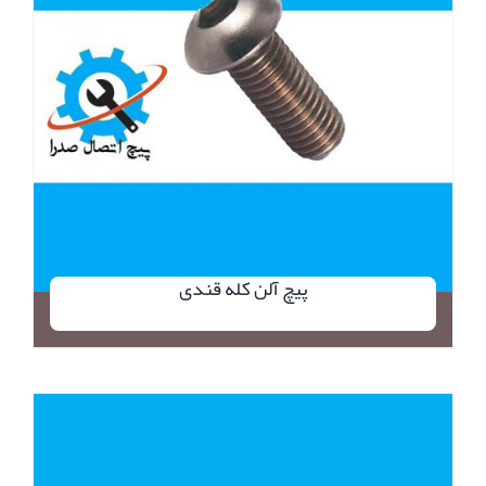
پیچ آلن کله قندی