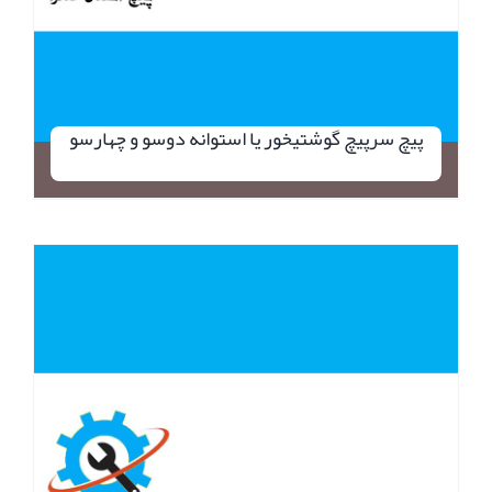
پیچ سرپیچ گوشتیخور یا استوانه دوسو و چهارسو