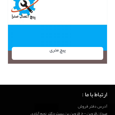
پیچ متری
ارتباط با ما :
آدرس دفتر فروش
میدان قزوین - خ قزوین بن بست دکتر نجم آبادی