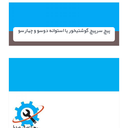
پیچ سرپیچ گوشتیخور یا استوانه دوسو و چهارسو