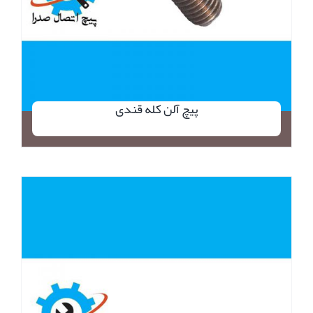
پیچ آلن کله قندی