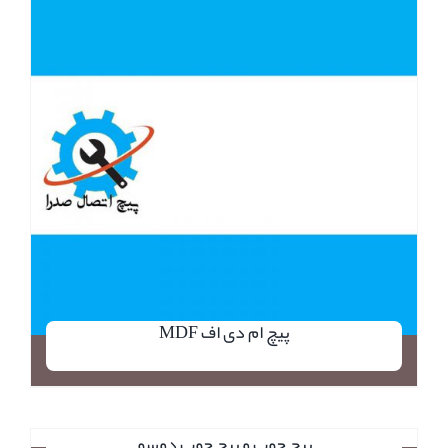
پیچ ام دی اف MDF
جزئیات
پیچ چوب و پیچ چوب دوسو