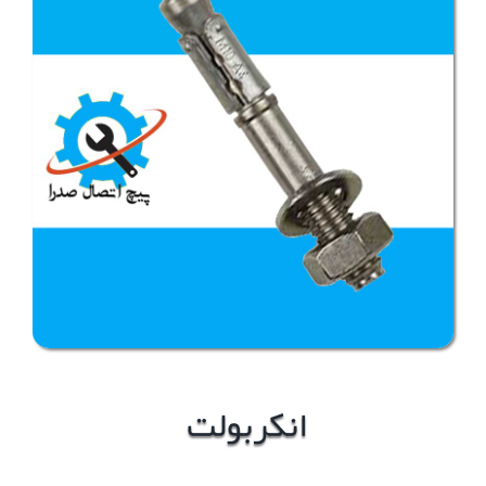
انکربولت