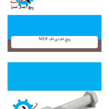
پیچ ام دی اف MDF