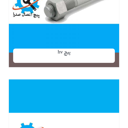
پیچ hv