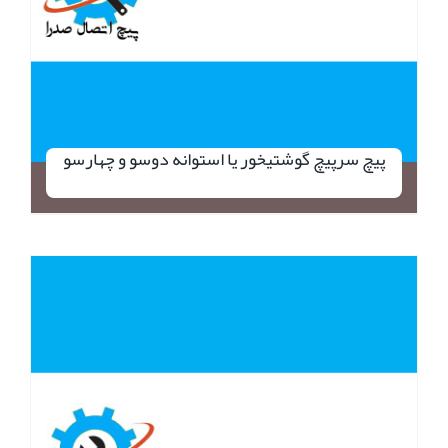
پیچ سرپیچ گوشتیخور یا استوانه دوسو و چهارسو