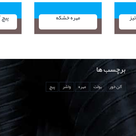
یز
مهره خشکه
پیچ 
برچسب ها
آلن خور
بولت
مهره
واشر
پیچ