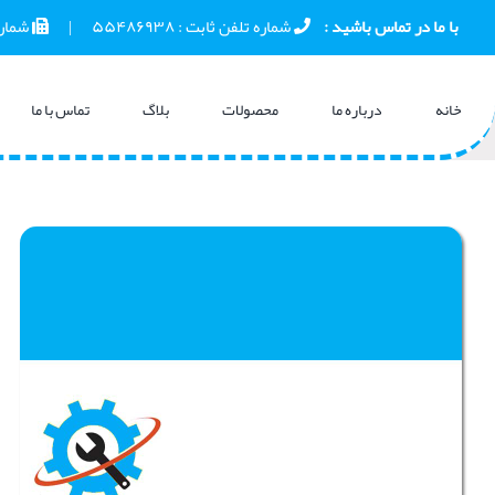
Ski
 با ما در تماس باشید :    
 شماره تلفن ثابت : 
۵۵۴۸۶۹۳۸
      |      
 شمار
t
conten
خانه
درباره ما
محصولات
بلاگ
تماس با ما