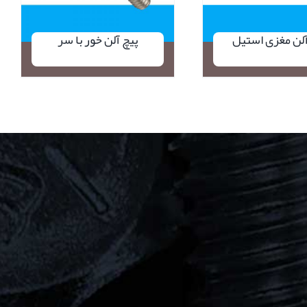
آلن مغزی استیل
پیچ آلن خور با سر