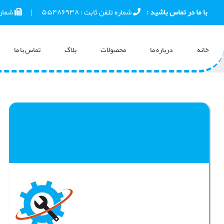
Ski
 با ما در تماس باشید :    
 شماره تلفن ثابت : 
۵۵۴۸۶۹۳۸
      |      
 شمار
t
conten
خانه
درباره ما
محصولات
بلاگ
تماس با ما