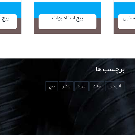
استیل
پیچ استاد بولت
پیچ 
برچسب ها
آلن خور
بولت
مهره
واشر
پیچ