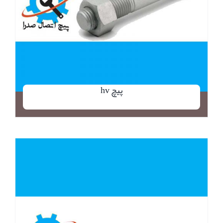
پیچ hv