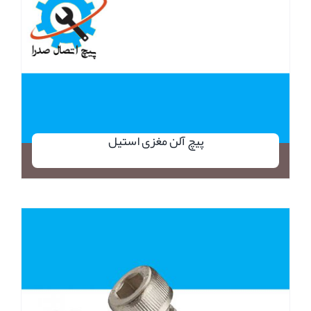
پیچ آلن مغزی استیل