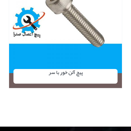
پیچ آلن خور با سر